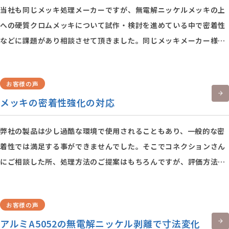
当社も同じメッキ処理メーカーですが、無電解ニッケルメッキの上
への硬質クロムメッキについて試作・検討を進めている中で密着性
などに課題があり相談させて頂きました。同じメッキメーカー様で
すが包み隠さず明確な回答を頂く事ができ対策を行う事ができまし
た。
お客様の声
メッキの密着性強化の対応
長野県E社 Ｋ様
弊社の製品は少し過酷な環境で使用されることもあり、一般的な密
着性では満足する事ができませんでした。そこでコネクションさん
にご相談した所、処理方法のご提案はもちろんですが、評価方法も
ご提案頂きました。 評価方法を確立した事で、目で見える合否判定
になり、より一層安心できるようになりました。
お客様の声
アルミA5052の無電解ニッケル剥離で寸法変化
愛知県S社 W様