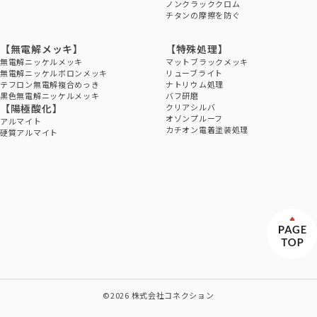
ノンクラッククロム
チタンの摩擦を防ぐ
【無電解メッキ】
【特殊処理】
無電解ニッケルメッキ
マットブラックメッキ
無電解ニッケルボロンメッキ
リューブライト
テフロン無電解複合めっき
ナトリウム処理
黒色無電解ニッケルメッキ
バフ研磨
【陽極酸化】
クリアシルバ
オゾンプルーフ
アルマイト
カチオン電着塗装処理
硬質アルマイト
©2026 株式会社コネクション