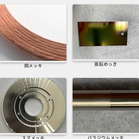
電気メッキ
電気メッキ
亜鉛めっき
銅メッキ
電気メッキ
電気メッキ
パラジウムメッキ
スズメッキ