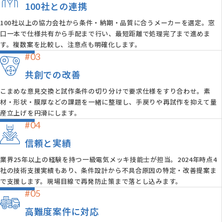
100社との連携
100社以上の協力会社から条件・納期・品質に合うメーカーを選定。窓
口一本で仕様共有から手配まで行い、最短距離で処理完了まで進めま
す。複数案を比較し、注意点も明確化します。
#03
共創での改善
こまめな意見交換と試作条件の切り分けで要求仕様をすり合わせ。素
材・形状・膜厚などの課題を一緒に整理し、手戻りや再試作を抑えて量
産立上げを円滑にします。
#04
信頼と実績
業界25年以上の経験を持つ一級電気メッキ技能士が担当。2024年時点4
社の技術支援実績もあり、条件設計から不具合原因の特定・改善提案ま
で支援します。現場目線で再発防止策まで落とし込みます。
#05
高難度案件に対応