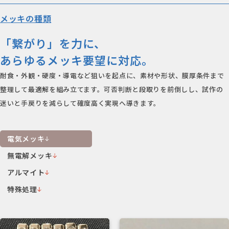
メッキの種類
「繋がり」を力に、
あらゆるメッキ要望に対応。
耐食・外観・硬度・導電など狙いを起点に、素材や形状、膜厚条件まで
整理して最適解を組み立てます。可否判断と段取りを前倒しし、試作の
迷いと手戻りを減らして確度高く実現へ導きます。
電気メッキ
無電解メッキ
アルマイト
特殊処理
電気メッキ
電気メッキ