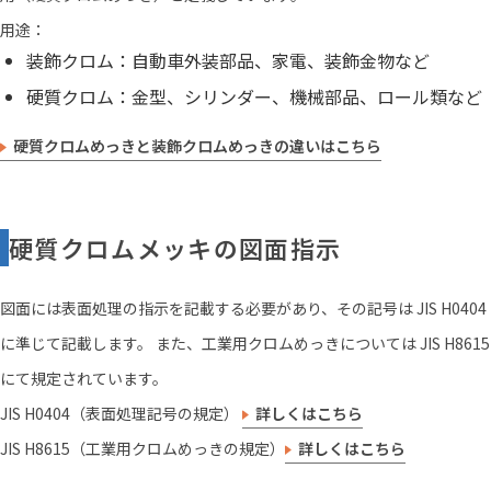
用途：
装飾クロム：自動車外装部品、家電、装飾金物など
硬質クロム：金型、シリンダー、機械部品、ロール類など
硬質クロムめっきと装飾クロムめっきの違いはこちら
硬質クロムメッキの図面指示
図面には表面処理の指示を記載する必要があり、その記号は JIS H0404
に準じて記載します。 また、工業用クロムめっきについては JIS H8615
にて規定されています。
JIS H0404（表面処理記号の規定）
詳しくはこちら
JIS H8615（工業用クロムめっきの規定）
詳しくはこちら