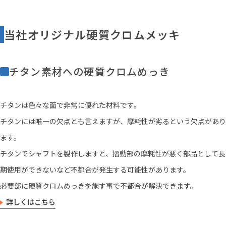
当社オリジナル硬質クロムメッキ
チタン素材への硬質クロムめっき
チタンは色々な面で非常に優れた材料です。
チタンには唯一の欠点とも言えますが、摩耗性が劣るという欠点があり
ます。
チタンでシャフトを製作しますと、摺動部の摩耗性が悪く部品として長
期使用ができないなど不都合が発生する可能性があります。
必要部に硬質クロムめっきを施す事で不都合が解決できます。
詳しくはこちら