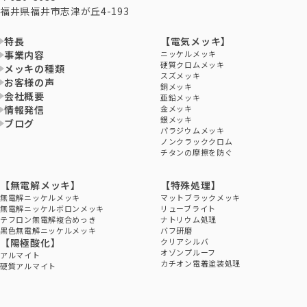
福井県福井市志津が丘4-193
特長
【電気メッキ】
事業内容
ニッケルメッキ
硬質クロムメッキ
メッキの種類
スズメッキ
お客様の声
銅メッキ
会社概要
亜鉛メッキ
情報発信
金メッキ
銀メッキ
ブログ
パラジウムメッキ
ノンクラッククロム
チタンの摩擦を防ぐ
【無電解メッキ】
【特殊処理】
無電解ニッケルメッキ
マットブラックメッキ
無電解ニッケルボロンメッキ
リューブライト
テフロン無電解複合めっき
ナトリウム処理
黒色無電解ニッケルメッキ
バフ研磨
【陽極酸化】
クリアシルバ
オゾンプルーフ
アルマイト
カチオン電着塗装処理
硬質アルマイト