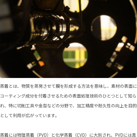
蒸着とは、物質を蒸発させて膜を形成する方法を意味し、素材の表面に
コーティング成分を付着させるための表面処理技術のひとつとして知ら
れ、特に切削工具や金型などの分野で、加工精度や耐久性の向上を目的
として利用が広がっています。
蒸着には物理蒸着（PVD）と化学蒸着（CVD）に大別され、PVDには真