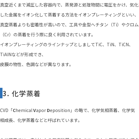
真空近くまで減圧した容器内で、蒸発源と処理物間に電圧をかけ、気化
した金属をイオン化して蒸着する方法をイオンプレーティングといい、
真空蒸着よりも密着性が高いので、工具や金型へチタン（Ti）やクロム
（Cr）の蒸着を行う際に良く利用されています。
イオンプレーティングのラインナップとしましてTiC、TiN、TiCN、
TiAINなどが形成でき、
皮膜の物性、色調などが異なります。
3. 化学蒸着
CVD「
C
hemical
V
apor
D
eposition」の略で、化学気相蒸着、化学気
相成長、化学蒸着などと呼ばれています。