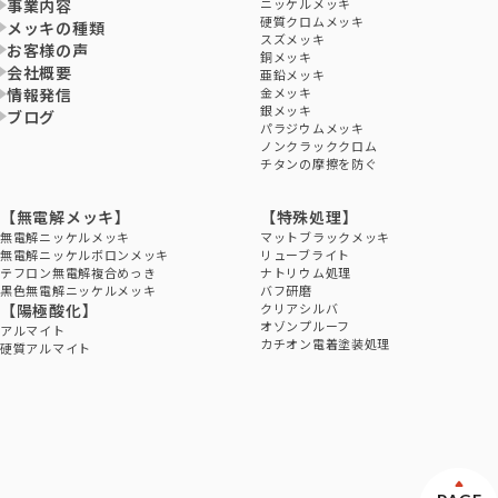
事業内容
ニッケルメッキ
硬質クロムメッキ
メッキの種類
スズメッキ
お客様の声
銅メッキ
会社概要
亜鉛メッキ
情報発信
金メッキ
銀メッキ
ブログ
パラジウムメッキ
ノンクラッククロム
チタンの摩擦を防ぐ
【無電解メッキ】
【特殊処理】
無電解ニッケルメッキ
マットブラックメッキ
無電解ニッケルボロンメッキ
リューブライト
テフロン無電解複合めっき
ナトリウム処理
黒色無電解ニッケルメッキ
バフ研磨
【陽極酸化】
クリアシルバ
オゾンプルーフ
アルマイト
カチオン電着塗装処理
硬質アルマイト